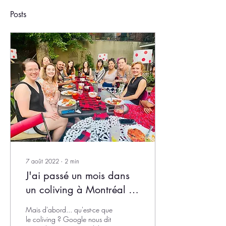
Posts
7 août 2022
∙
2
min
J'ai passé un mois dans
un coliving à Montréal -
voici ce que j'ai en retiré
Mais d'abord... qu'est-ce que
!
le coliving ? Google nous dit