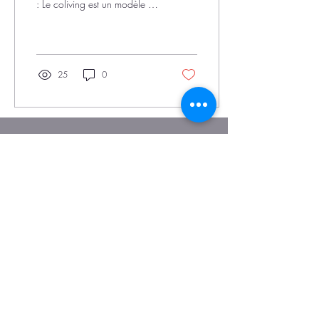
: Le coliving est un modèle de
vie en collectivité qui
accueille trois...
25
0
Joins toi à notre liste d'envois, on te
tiendra au courant des nouveautés.
Nom
Courriel
Abonnez-vous !