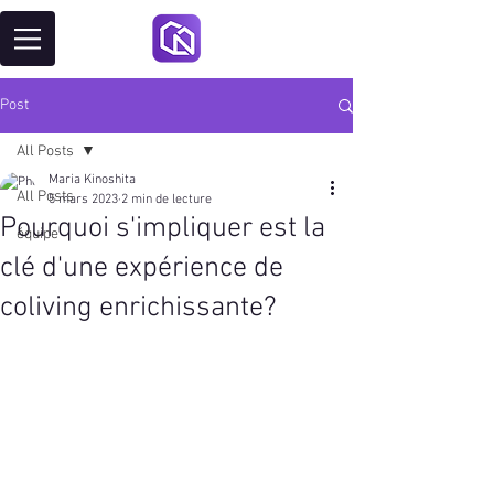
Post
All Posts
Maria Kinoshita
All Posts
5 mars 2023
2 min de lecture
Pourquoi s'impliquer est la
équipe
clé d'une expérience de
coliving enrichissante?